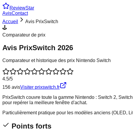
Review
Star
Avis
Contact
Accueil
Avis
PrixSwitch
🕹️
Comparateur de prix
Avis
PrixSwitch
2026
Comparateur et historique des prix Nintendo Switch
4.5
/5
156
avis
Visiter
prixswitch.fr
PrixSwitch couvre toute la gamme Nintendo : Switch 2, Switch 
pour repérer la meilleure fenêtre d'achat.
Particulièrement pratique pour les modèles anciens (OLED, Lit
Points forts