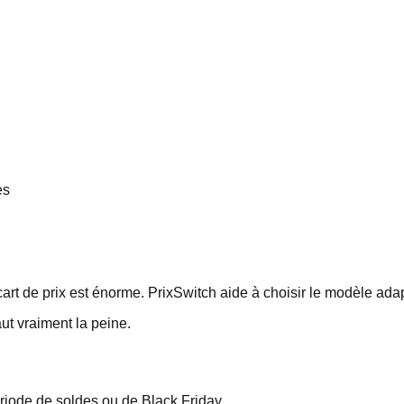
es
art de prix est énorme. PrixSwitch aide à choisir le modèle adapt
aut vraiment la peine.
ériode de soldes ou de Black Friday.