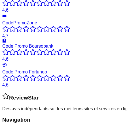
4.6
🎟️
CodePromoZone
4.7
🏦
Code Promo Boursobank
4.6
💳
Code Promo Fortuneo
4.6
ReviewStar
Des avis indépendants sur les meilleurs sites et services en l
Navigation